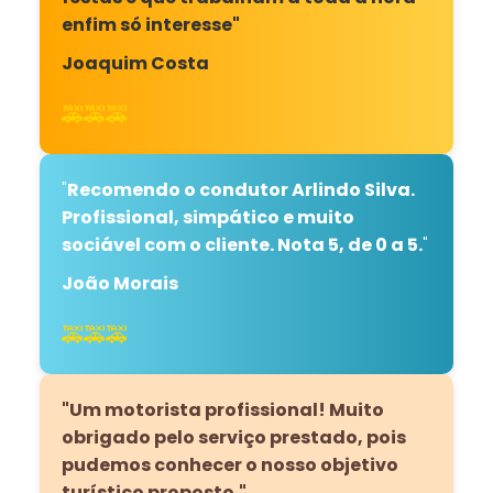
enfim só interesse"
Joaquim Costa
🚕🚕🚕
"
Recomendo o condutor Arlindo Silva.
Profissional, simpático e muito
sociável com o cliente. Nota 5, de 0 a 5.
"
João Morais
🚕🚕🚕
"Um motorista profissional! Muito
obrigado pelo serviço prestado, pois
pudemos conhecer o nosso objetivo
turístico proposto."