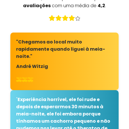
avaliações
com uma média de
4,2
.
"Chegamos ao local muito
rapidamente quando liguei à meia-
noite."
André Witzig
🚕🚕🚕
"
Experiência horrível, ele foi rude e
depois de esperarmos 30 minutos à
meia-noite, ele foi embora porque
tínhamos um cachorro pequeno e não
pudemos nos levar até o Sheraton de