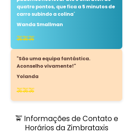
quatro pontos, que fica a 5 minutos de
carro subindo a colina
"
Wanda Smallman
🚕🚕🚕
"São uma equipa fantástica.
Aconselho vivamente!"
Yolanda
🚕🚕🚕
🚖 Informações de Contato e
Horários da Zimbrataxis