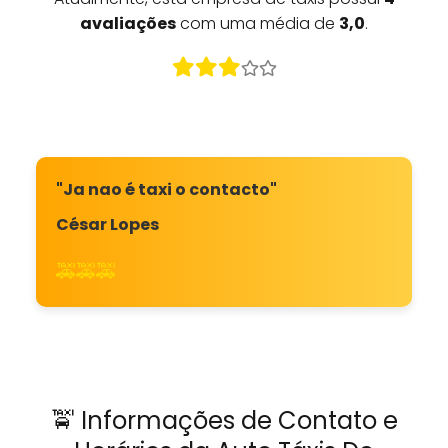
avaliações
com uma média de
3,0
.
"Ja nao é taxi o contacto"
César Lopes
🚕🚕🚕
🚖 Informações de Contato e