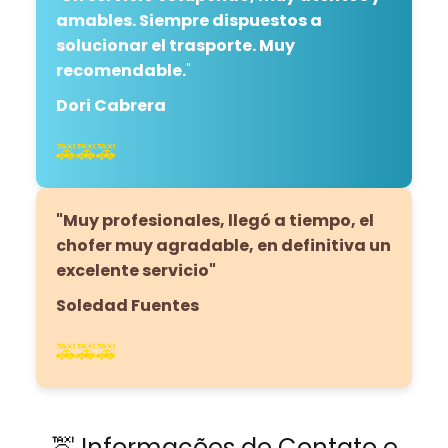
amables. Siempre dispuestos a
solucionar el trasporte. Muy
recomendable.
"
Dori Cabrera
🚕🚕🚕
"Muy profesionales, llegó a tiempo, el
chofer muy agradable, en definitiva un
excelente servicio"
Soledad Fuentes
🚕🚕🚕
🚖 Informações de Contato e