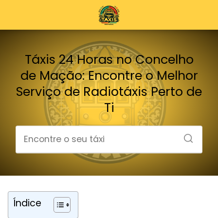
Táxis 24 Horas no Concelho
de Mação: Encontre o Melhor
Serviço de Radiotáxis Perto de
Ti
Índice