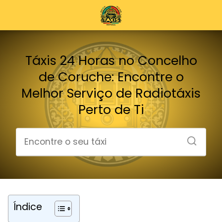
Táxis 24 Horas no Concelho
de Coruche: Encontre o
Melhor Serviço de Radiotáxis
Perto de Ti
Índice