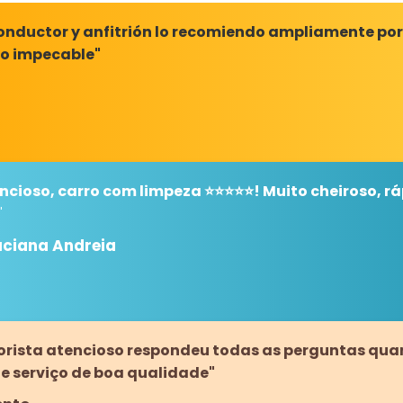
conductor y anfitrión lo recomiendo ampliamente por 
to impecable"
cioso, carro com limpeza ⭐️⭐️⭐️⭐️⭐️! Muito cheiroso, ráp
"
uciana Andreia
orista atencioso respondeu todas as perguntas quand
e serviço de boa qualidade"