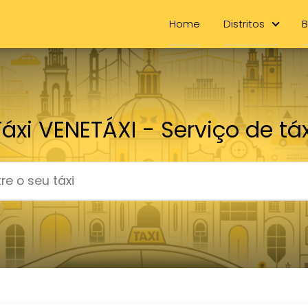
Home
Distritos
B
Táxi VENETÁXI - Serviço de táx