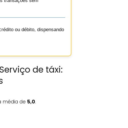
uas transações sem
rédito ou débito, dispensando
erviço de táxi:
s
 média de
5,0
.