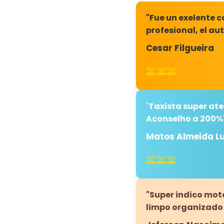
"Fue un exelente 
profesional, el au
Cesar Filgueira
🚕🚕🚕
"
Taxista super aten
Aconselho a 200%
Matos Almeida L
🚕🚕🚕
"Super indico mot
limpo organizado 