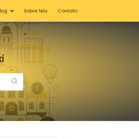
log
Sobre Nós
Contato
i