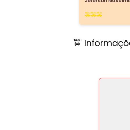
Jeferson Nascim
🚕🚕🚕
🚖 Informaçõ