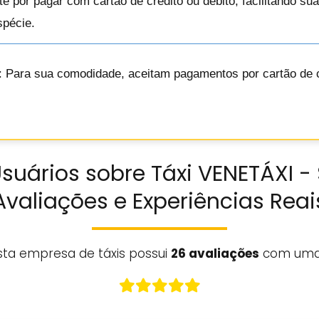
te por pagar com cartão de crédito ou débito, facilitando s
spécie.
: Para sua comodidade, aceitam pagamentos por cartão de c
suários sobre Táxi VENETÁXI - S
Avaliações e Experiências Reai
sta empresa de táxis possui
26 avaliações
com uma