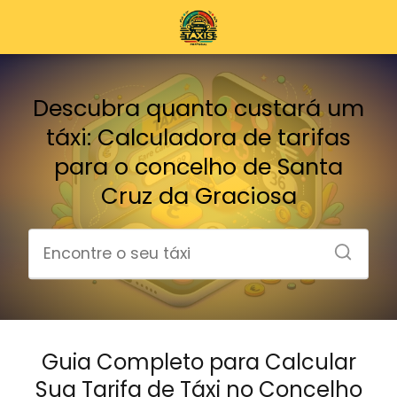
Descubra quanto custará um
táxi: Calculadora de tarifas
para o concelho de Santa
Cruz da Graciosa
Guia Completo para Calcular
Sua Tarifa de Táxi no Concelho