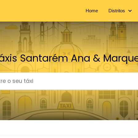
Home
Distritos
áxis Santarém Ana & Marqu