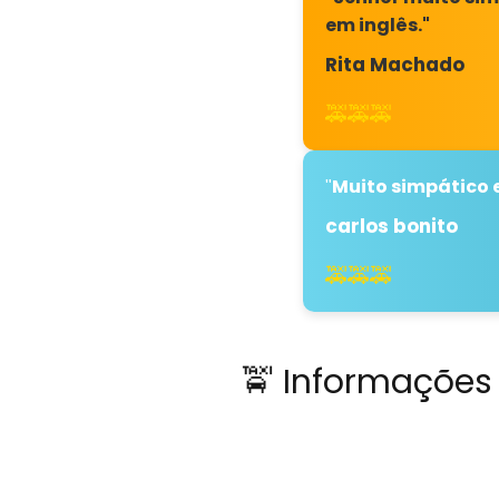
em inglês."
Rita Machado
🚕🚕🚕
Muito simpático 
"
carlos bonito
🚕🚕🚕
🚖 Informações