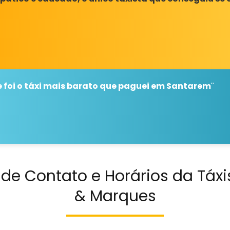
e foi o táxi mais barato que paguei em Santarem
"
 de Contato e Horários da Táx
& Marques