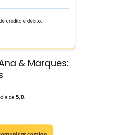
e crédito e débito,
 Ana & Marques:
s
5,0
dia de
.
e comunicar comigo