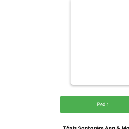
Pedir
Táxis Santarém Ana & M