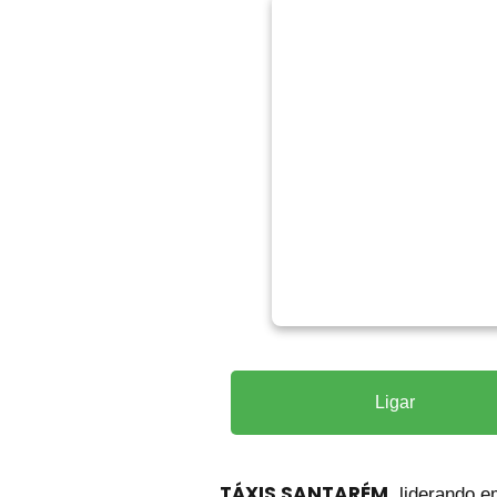
Ligar
TÁXIS SANTARÉM
, liderando 