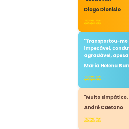
Diogo Dionisio
🚕🚕🚕
Transportou-me e
"
impecável, condut
agradável, apesar
Maria Helena Bar
🚕🚕🚕
"Muito simpático
André Caetano
🚕🚕🚕