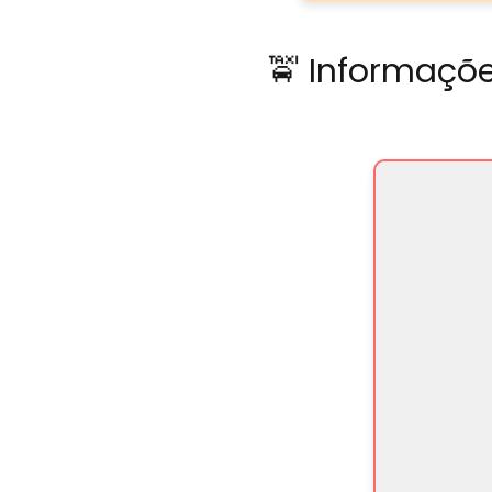
🚖 Informaçõ