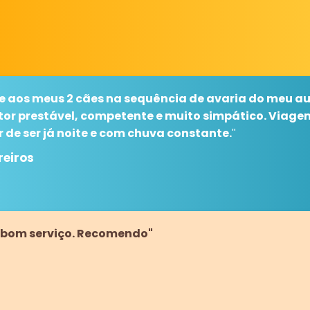
 aos meus 2 cães na sequência de avaria do meu au
or prestável, competente e muito simpático. Viage
 de ser já noite e com chuva constante.
"
reiros
, bom serviço. Recomendo"