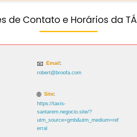
es de Contato e Horários da T
Email
:
robert@broofa.com
Site
:
https://taxis-
santarem.negocio.site/?
utm_source=gmb&utm_medium=ref
erral