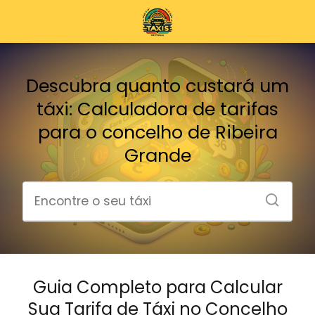
Descubra quanto custará um
táxi: Calculadora de tarifas
para o concelho de Ribeira
Grande
Guia Completo para Calcular
Sua Tarifa de Táxi no Concelho