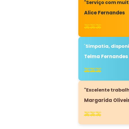
"Serviço com muit
Alice Fernandes
🚕🚕🚕
"
Simpatia, disponi
Telma Fernandes
🚕🚕🚕
"Excelente traba
Margarida Olivei
🚕🚕🚕