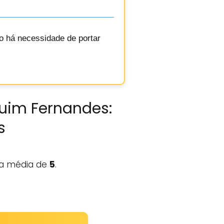
o há necessidade de portar
quim Fernandes:
s
 média de
5
.