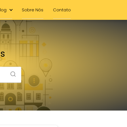
log
Sobre Nós
Contato
es