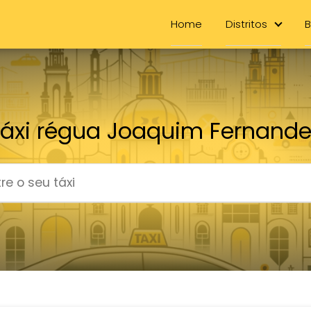
Home
Distritos
B
áxi régua Joaquim Fernand