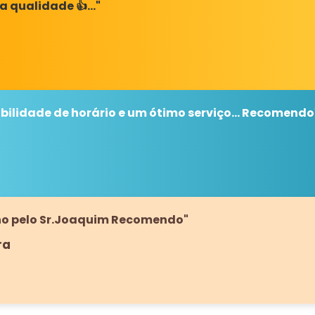
a qualidade 👍…"
bilidade de horário e um ótimo serviço... Recomendo
lho pelo Sr.Joaquim Recomendo"
ra