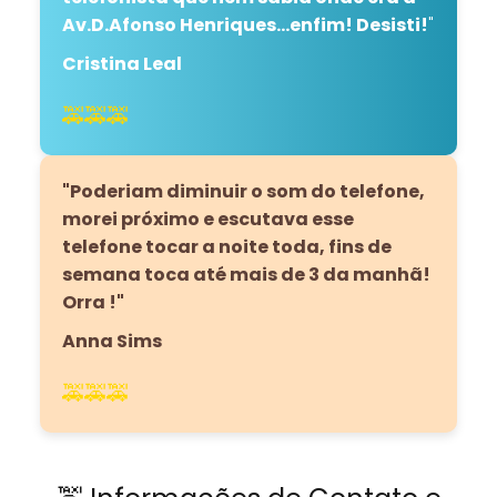
Av.D.Afonso Henriques...enfim! Desisti!
"
Cristina Leal
🚕🚕🚕
"Poderiam diminuir o som do telefone,
morei próximo e escutava esse
telefone tocar a noite toda, fins de
semana toca até mais de 3 da manhã!
Orra !"
Anna Sims
🚕🚕🚕