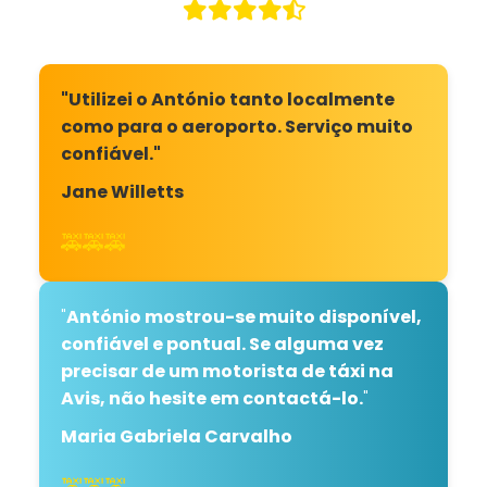
"Utilizei o António tanto localmente
como para o aeroporto. Serviço muito
confiável."
Jane Willetts
🚕🚕🚕
"
António mostrou-se muito disponível,
confiável e pontual. Se alguma vez
precisar de um motorista de táxi na
Avis, não hesite em contactá-lo.
"
Maria Gabriela Carvalho