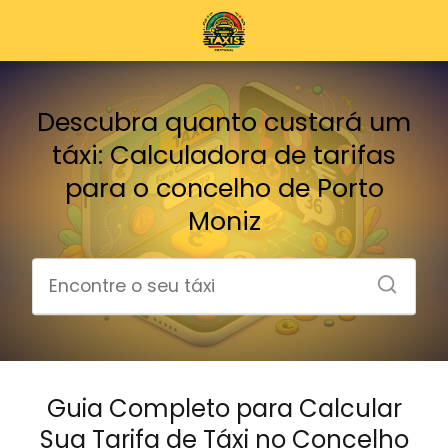
Descubra quanto custará um
táxi: Calculadora de tarifas
para o concelho de Porto
Moniz
Guia Completo para Calcular
Sua Tarifa de Táxi no Concelho