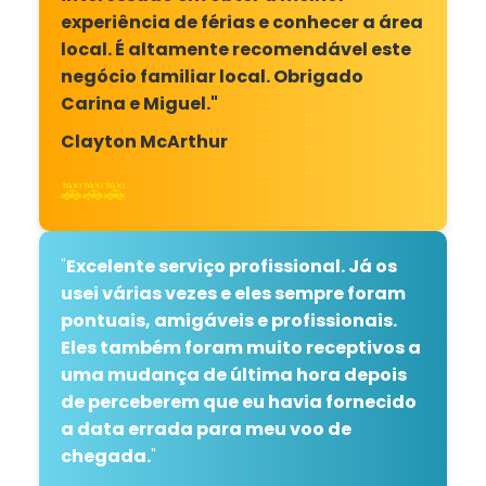
experiência de férias e conhecer a área
local. É altamente recomendável este
negócio familiar local. Obrigado
Carina e Miguel."
Clayton McArthur
🚕🚕🚕
"
Excelente serviço profissional. Já os
usei várias vezes e eles sempre foram
pontuais, amigáveis ​​e profissionais.
Eles também foram muito receptivos a
uma mudança de última hora depois
de perceberem que eu havia fornecido
a data errada para meu voo de
chegada.
"