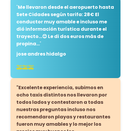
"
Me llevaron desde el aeropuerto hasta
Sete Cidades según tarifa: 28€ El
conductor muy amable e incluso me
dió información turística durante el
trayecto...😊 Le di dos euros más de
propina…
"
jose andres hidalgo
🚕🚕🚕
"Excelente experiencia, subimos en
ocho taxis distintos nos llevaron por
todos lados y contestaron a todas
nuestras preguntas incluso nos
recomendaron playas y restaurantes
fueron muy amables y lo mejor los