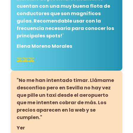
cuentan con una muy buena flota de
conductores que son magníficos
guías. Recomendable usar con la
frecuencia necesaria para conocer los
principales spots!
"
Elena Moreno Morales
🚕🚕🚕
"No me han intentado timar. Llámame
desconfiao pero en Sevilla no hay vez
que pille un taxi desde el aeropuerto
que me intenten cobrar de más. Los
precios aparecen en la web y se
cumplen."
Yer