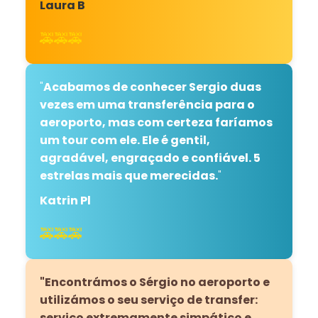
Laura B
🚕🚕🚕
"
Acabamos de conhecer Sergio duas
vezes em uma transferência para o
aeroporto, mas com certeza faríamos
um tour com ele. Ele é gentil,
agradável, engraçado e confiável. 5
estrelas mais que merecidas.
"
Katrin Pl
🚕🚕🚕
"Encontrámos o Sérgio no aeroporto e
utilizámos o seu serviço de transfer:
serviço extremamente simpático e