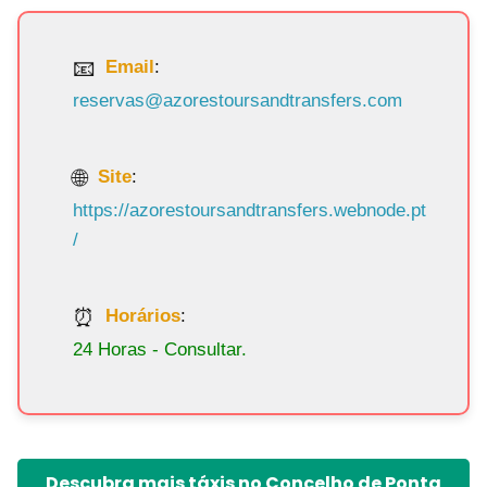
Email
:
reservas@azorestoursandtransfers.com
Site
:
https://azorestoursandtransfers.webnode.pt
/
Horários
:
24 Horas - Consultar.
Descubra mais táxis no Concelho de Ponta