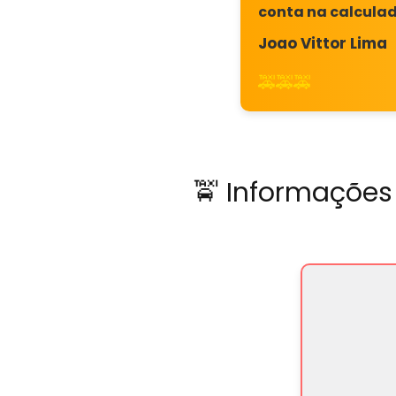
conta na calculad
Joao Vittor Lima
🚕🚕🚕
🚖 Informações