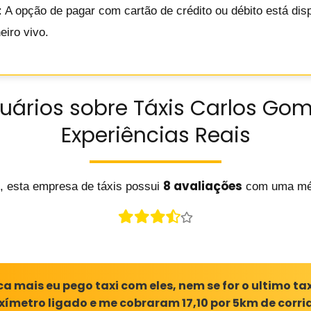
: A opção de pagar com cartão de crédito ou débito está dis
iro vivo.
uários sobre Táxis Carlos Gom
Experiências Reais
8 avaliações
, esta empresa de táxis possui
com uma mé
a mais eu pego taxi com eles, nem se for o ultimo ta
ímetro ligado e me cobraram 17,10 por 5km de corri