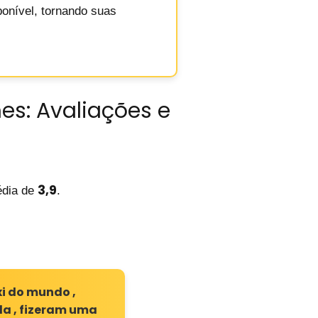
ponível, tornando suas
es: Avaliações e
3,9
dia de
.
xi do mundo ,
da , fizeram uma