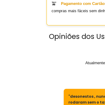
Pagamento com Cartão
compras mais fáceis sem dinhe
Opiniões dos Us
Atualmente
"desonestos , nunc
rodaram sem o tax