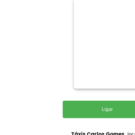
Ligar
Táxis Carlos Gomes
, lo