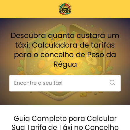
Descubra quanto custará um
táxi: Calculadora de tarifas
para o concelho de Peso da
Régua
Guia Completo para Calcular
Sua Tarifa de Táxi no Concelho