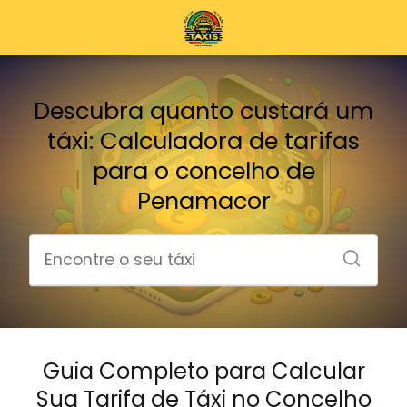
Descubra quanto custará um
táxi: Calculadora de tarifas
para o concelho de
Penamacor
Guia Completo para Calcular
Sua Tarifa de Táxi no Concelho