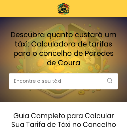
Descubra quanto custará um
táxi: Calculadora de tarifas
para o concelho de Paredes
de Coura
Guia Completo para Calcular
Sua Tarifa de Táxi no Concelho