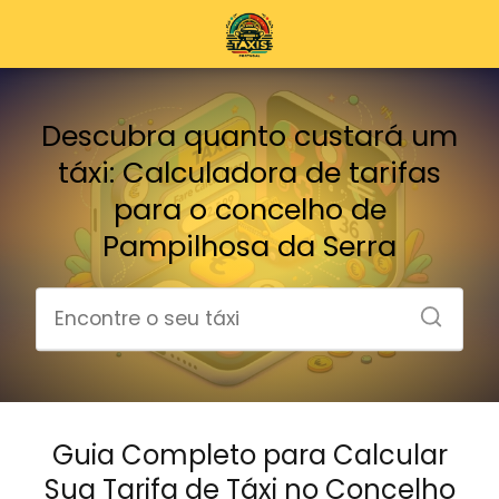
Descubra quanto custará um
táxi: Calculadora de tarifas
para o concelho de
Pampilhosa da Serra
Guia Completo para Calcular
Sua Tarifa de Táxi no Concelho