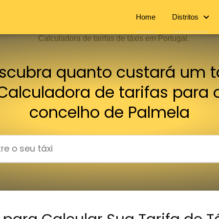
Home
Distritos
scubra quanto custará um tá
Calculadora de tarifas para 
concelho de Palmela