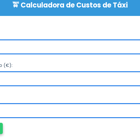
o (€):
gem