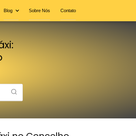
Blog
Sobre Nós
Contato
xi:
o