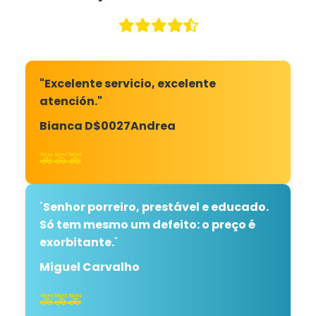
"Excelente servicio, excelente
atención."
Bianca D$0027Andrea
🚕🚕🚕
"
Senhor porreiro, prestável e educado.
Só tem mesmo um defeito: o preço é
exorbitante.
"
Miguel Carvalho
🚕🚕🚕