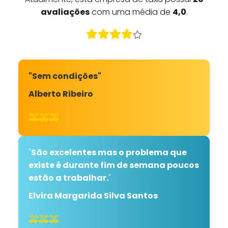
avaliações
com uma média de
4,0
.
"Sem condições"
Alberto Ribeiro
🚕🚕🚕
"
São excelentes mas o problema que
existe é durante fim de semana poucos
estão a trabalhar.
"
Elvira Margarida Silva Santos
🚕🚕🚕