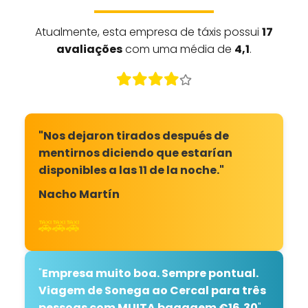
Atualmente, esta empresa de táxis possui
17
avaliações
com uma média de
4,1
.
"Nos dejaron tirados después de
mentirnos diciendo que estarían
disponibles a las 11 de la noche."
Nacho Martín
🚕🚕🚕
"
Empresa muito boa. Sempre pontual.
Viagem de Sonega ao Cercal para três
pessoas com MUITA bagagem €16,30
"