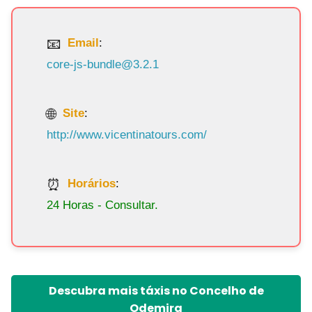
Email
:
core-js-bundle@3.2.1
Site
:
http://www.vicentinatours.com/
Horários
:
24 Horas - Consultar.
Descubra mais táxis no Concelho de
Odemira