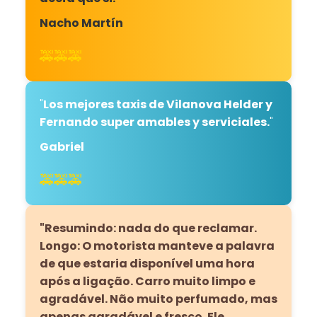
Nacho Martín
🚕🚕🚕
"
Los mejores taxis de Vilanova Helder y
Fernando super amables y serviciales.
"
Gabriel
🚕🚕🚕
"Resumindo: nada do que reclamar.
Longo: O motorista manteve a palavra
de que estaria disponível uma hora
após a ligação. Carro muito limpo e
agradável. Não muito perfumado, mas
apenas agradável e fresco. Ele