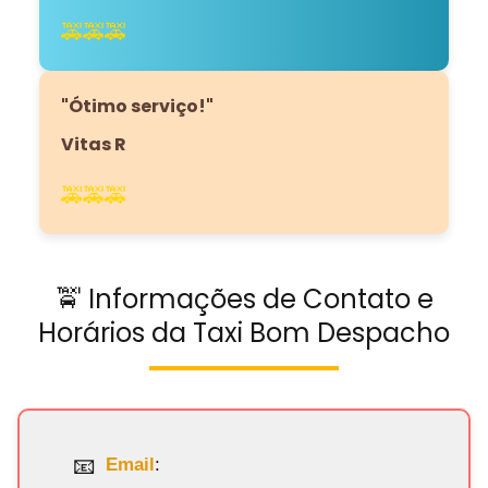
🚕🚕🚕
"Ótimo serviço!"
Vitas R
🚕🚕🚕
🚖 Informações de Contato e
Horários da Taxi Bom Despacho
Email
: