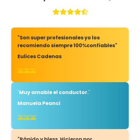
"Son super profesionales yo los
recomiendo siempre 100%confiables"
Eulices Cadenas
🚕🚕🚕
"
Muy amable el conductor.
"
Manuela Peanci
🚕🚕🚕
"Rápido y bless. Hicieron por