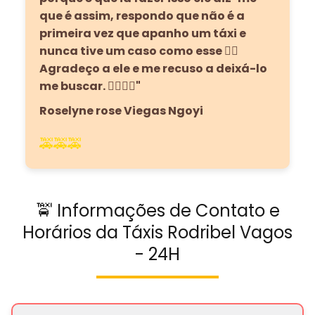
que é assim, respondo que não é a
primeira vez que apanho um táxi e
nunca tive um caso como esse 🙅‍♀️
Agradeço a ele e me recuso a deixá-lo
me buscar. 🙅‍♀️🙅‍♀️"
Roselyne rose Viegas Ngoyi
🚕🚕🚕
🚖 Informações de Contato e
Horários da Táxis Rodribel Vagos
- 24H