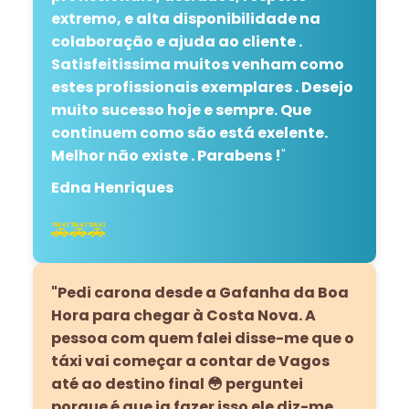
extremo, e alta disponibilidade na
colaboração e ajuda ao cliente .
Satisfeitissima muitos venham como
estes profissionais exemplares . Desejo
muito sucesso hoje e sempre. Que
continuem como são está exelente.
Melhor não existe . Parabens !
"
Edna Henriques
🚕🚕🚕
"Pedi carona desde a Gafanha da Boa
Hora para chegar à Costa Nova. A
pessoa com quem falei disse-me que o
táxi vai começar a contar de Vagos
até ao destino final 😳 perguntei
porque é que ia fazer isso ele diz-me