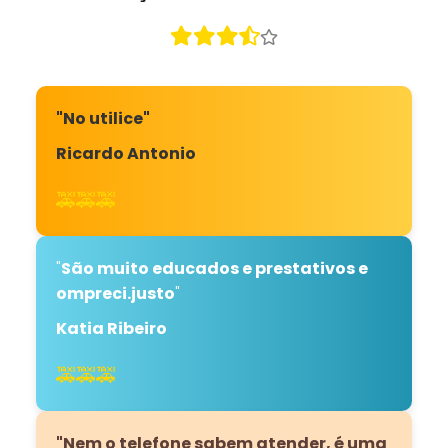
"No utilice"
Ricardo Antonio
🚕🚕🚕
"
São muito educados e prestativos e
ompreci.justo
"
Katia Ribeiro
🚕🚕🚕
"Nem o telefone sabem atender, é uma