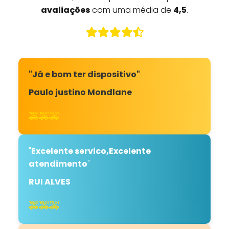
avaliações
com uma média de
4,5
.
"Já e bom ter dispositivo"
Paulo justino Mondlane
🚕🚕🚕
"
Excelente servico,Excelente
atendimento
"
RUI ALVES
🚕🚕🚕