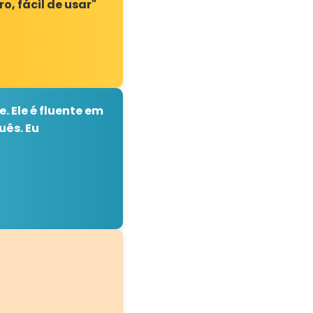
o, fácil de usar"
. Ele é fluente em
uês. Eu