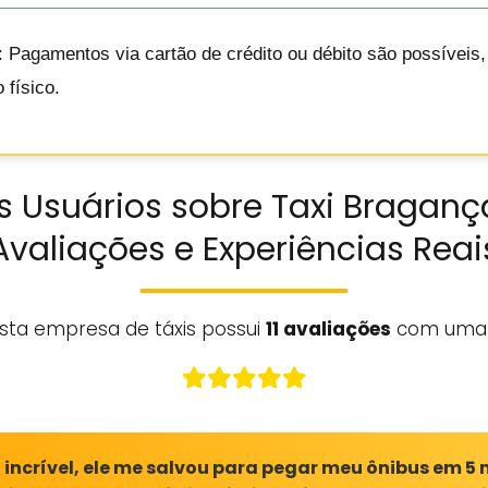
: Pagamentos via cartão de crédito ou débito são possíveis
 físico.
 Usuários sobre Taxi Bragança
Avaliações e Experiências Reai
sta empresa de táxis possui
11 avaliações
com uma
o incrível, ele me salvou para pegar meu ônibus em 5 