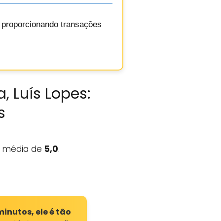
, proporcionando transações
, Luís Lopes:
s
 média de
5,0
.
minutos, ele é tão