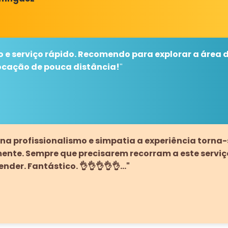
e serviço rápido. Recomendo para explorar a área 
ocação de pouca distância!
"
a profissionalismo e simpatia a experiência torna-
te. Sempre que precisarem recorram a este serviço
nder. Fantástico. 👌👌👌👌👌…"