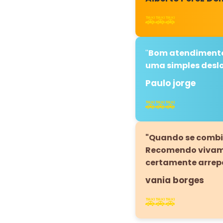
🚕🚕🚕
Bom atendimento 
"
uma simples desl
Paulo jorge
🚕🚕🚕
"Quando se combin
Recomendo vivamen
certamente arrepe
vania borges
🚕🚕🚕