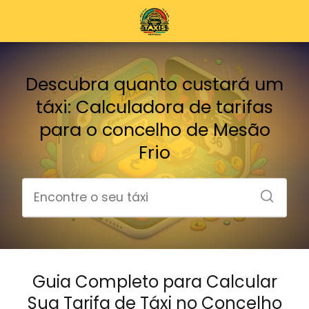
Descubra quanto custará um
táxi: Calculadora de tarifas
para o concelho de Mesão
Frio
Guia Completo para Calcular
Sua Tarifa de Táxi no Concelho