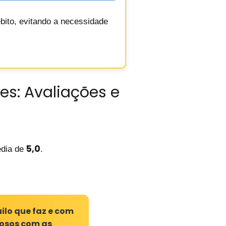
ébito, evitando a necessidade
es: Avaliações e
5,0
dia de
.
ilo que faz e com
dosos com as