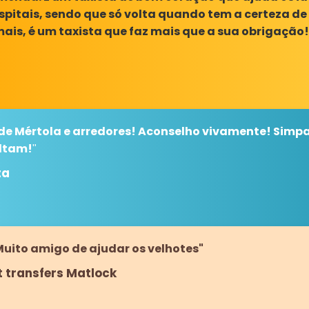
pitais, sendo que só volta quando tem a certeza de
mais, é um taxista que faz mais que a sua obrigação!
 de Mértola e arredores! Aconselho vivamente! Simpa
altam!
"
ta
uito amigo de ajudar os velhotes"
t transfers Matlock