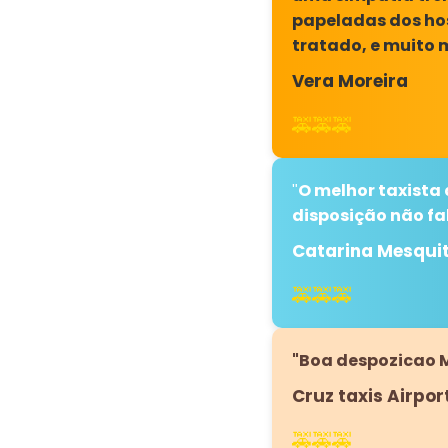
papeladas dos hos
tratado, e muito 
Vera Moreira
🚕🚕🚕
O melhor taxista
"
disposição não f
Catarina Mesqui
🚕🚕🚕
"Boa despozicao M
Cruz taxis Airpor
🚕🚕🚕