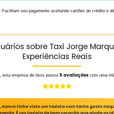
: Facilitam seu pagamento aceitando cartões de crédito e d
uários sobre Taxi Jorge Marqu
Experiências Reais
5 avaliações
, esta empresa de táxis possui
com uma mé
a, nunca tinha visto um taxista com tanto gosto naqu
menda. É um taxista de bom coração que ajuda os i