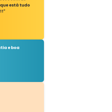
 que está tudo
!!"
tia e boa