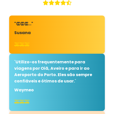
"👏👏👏…"
Susana
🚕🚕🚕
"
Utilizo-os frequentemente para
viagens por Oiã, Aveiro e para ir ao
Aeroporto do Porto. Eles são sempre
confiáveis ​​e ótimos de usar.
"
Waymeo
🚕🚕🚕