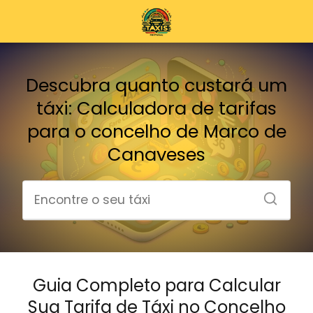
Descubra quanto custará um
táxi: Calculadora de tarifas
para o concelho de Marco de
Canaveses
Guia Completo para Calcular
Sua Tarifa de Táxi no Concelho