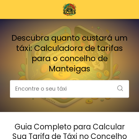
Descubra quanto custará um
táxi: Calculadora de tarifas
para o concelho de
Manteigas
Guia Completo para Calcular
Sua Tarifa de Táxi no Concelho