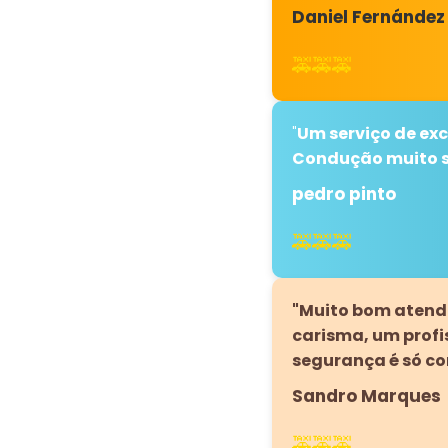
Daniel Fernández
🚕🚕🚕
"
Um serviço de exc
Condução muito 
pedro pinto
🚕🚕🚕
"Muito bom atendi
carisma, um prof
segurança é só co
Sandro Marques
🚕🚕🚕