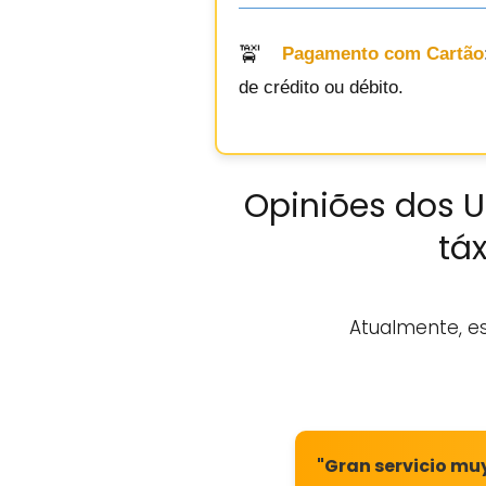
Pagamento com Cartão
de crédito ou débito.
Opiniões dos U
táx
Atualmente, e
"Gran servicio mu