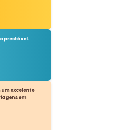
o prestável.
m um excelente
viagens em