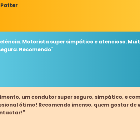
 Potter
elência. Motorista super simpático e atencioso. Muit
segura. Recomendo
"
mento, um condutor super seguro, simpático, e co
issional ótimo! Recomendo imenso, quem gostar de 
ntactar!"