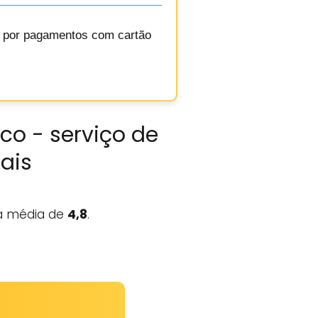
o por pagamentos com cartão
co - serviço de
eais
 média de
4,8
.