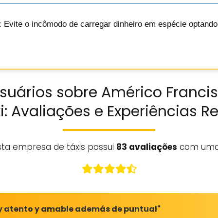
: Evite o incômodo de carregar dinheiro em espécie optand
suários sobre Américo Francis
i: Avaliações e Experiências R
sta empresa de táxis possui
83 avaliações
com uma
y atento y amable además de puntual"