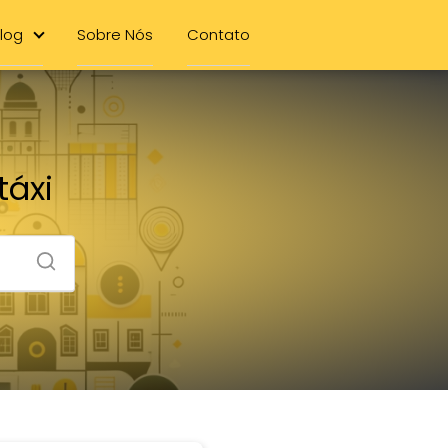
log
Sobre Nós
Contato
táxi