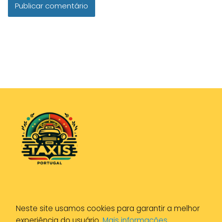
Política de Privacidade
Neste site usamos cookies para garantir a melhor
Política de Cookies
experiência do usuário.
Mais informações