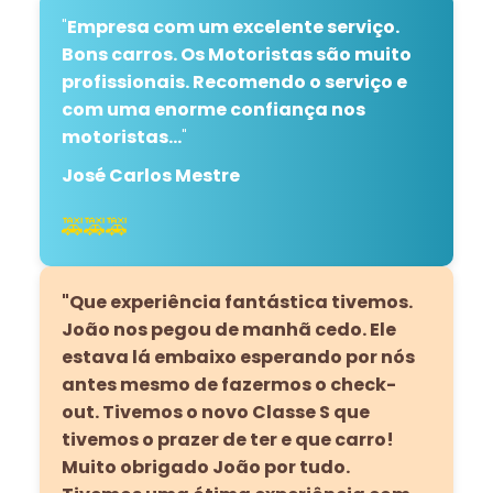
"
Empresa com um excelente serviço.
Bons carros. Os Motoristas são muito
profissionais. Recomendo o serviço e
com uma enorme confiança nos
motoristas…
"
José Carlos Mestre
🚕🚕🚕
"Que experiência fantástica tivemos.
João nos pegou de manhã cedo. Ele
estava lá embaixo esperando por nós
antes mesmo de fazermos o check-
out. Tivemos o novo Classe S que
tivemos o prazer de ter e que carro!
Muito obrigado João por tudo.