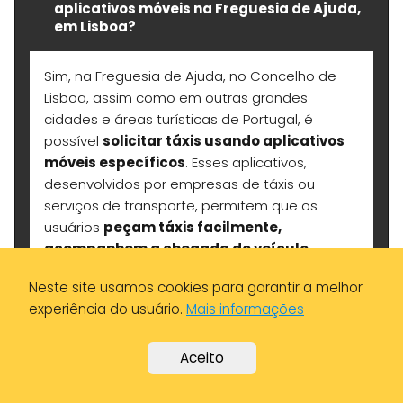
aplicativos móveis na Freguesia de Ajuda,
em Lisboa?
Sim, na Freguesia de Ajuda, no Concelho de
Lisboa, assim como em outras grandes
cidades e áreas turísticas de Portugal, é
possível
solicitar táxis usando aplicativos
móveis específicos
. Esses aplicativos,
desenvolvidos por empresas de táxis ou
serviços de transporte, permitem que os
usuários
peçam táxis facilmente,
acompanhem a chegada do veículo,
estimem as tarifas e, em alguns casos,
Neste site usamos cookies para garantir a melhor
paguem diretamente pelo app
.
experiência do usuário.
Mais informações
Essa prática é cada vez mais comum na Ajuda
e oferece uma maneira
conveniente e eficaz
Aceito
para usuários que buscam um transporte
rápido e seguro.