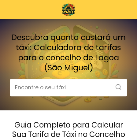
Descubra quanto custará um
táxi: Calculadora de tarifas
para o concelho de Lagoa
(São Miguel)
Guia Completo para Calcular
Sua Tarifa de Táxi no Concelho