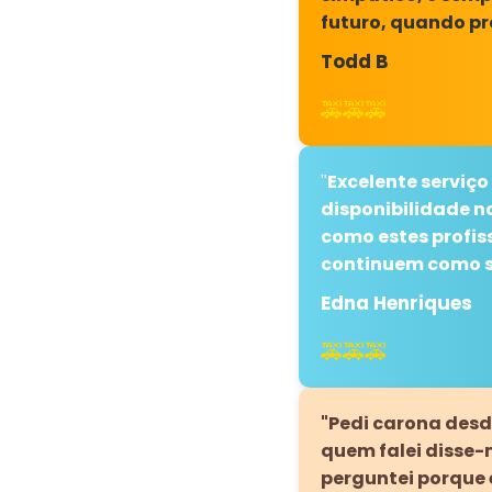
futuro, quando pr
Todd B
🚕🚕🚕
Excelente serviço
"
disponibilidade n
como estes profis
continuem como sã
Edna Henriques
🚕🚕🚕
"Pedi carona des
quem falei disse-m
perguntei porque é