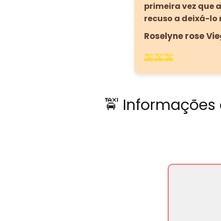
primeira vez que a
recuso a deixá-lo me 
Roselyne rose Vi
🚕🚕🚕
🚖 Informações 