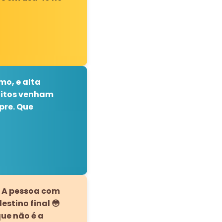
mo, e alta
muitos venham
pre. Que
. A pessoa com
estino final 😳
que não é a