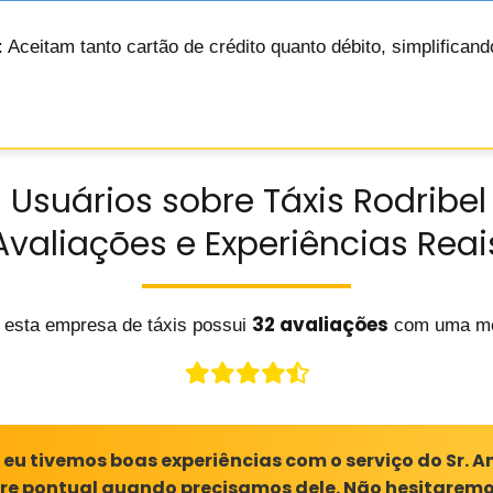
: Aceitam tanto cartão de crédito quanto débito, simplifican
 Usuários sobre Táxis Rodribel
Avaliações e Experiências Reai
32 avaliações
 esta empresa de táxis possui
com uma mé
eu tivemos boas experiências com o serviço do Sr. An
re pontual quando precisamos dele. Não hesitaremo