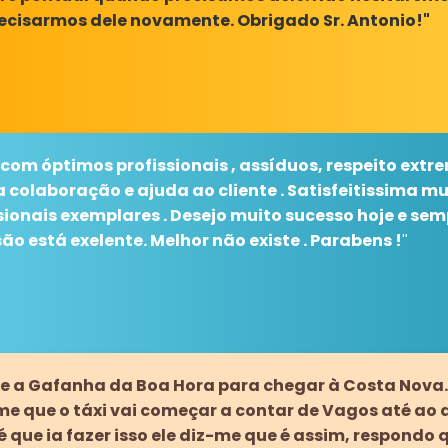
ecisarmos dele novamente. Obrigado Sr. Antonio!"
 com óptimos profissionais , assíduos, respeito extre
a colaboração e ajuda ao cliente . Satisfeitissima 
sionais exemplares . Desejo muito sucesso hoje e sem
o está exelente. Melhor não existe . Parabens !
"
de a Gafanha da Boa Hora para chegar à Costa Nova
e que o táxi vai começar a contar de Vagos até ao d
 que ia fazer isso ele diz-me que é assim, respondo 