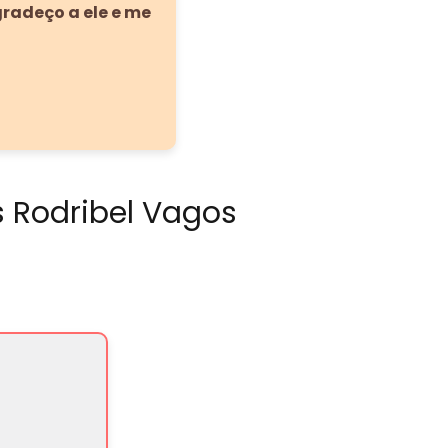
gradeço a ele e me
s Rodribel Vagos