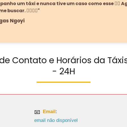
panho um táxi e nunca tive um caso como esse 🙅‍♀️ A
buscar. 🙅‍♀️🙅‍♀️"
egas Ngoyi
de Contato e Horários da Táxi
- 24H
Email
:
email não disponível