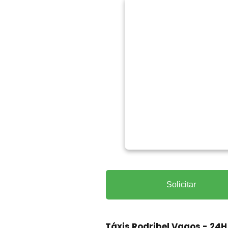
Solicitar
Táxis Rodribel Vagos - 24H