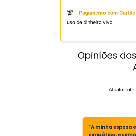
Pagamento com Cartão
uso de dinheiro vivo.
Opiniões dos
Atualmente,
"A minha esposa e 
simpático, e semp