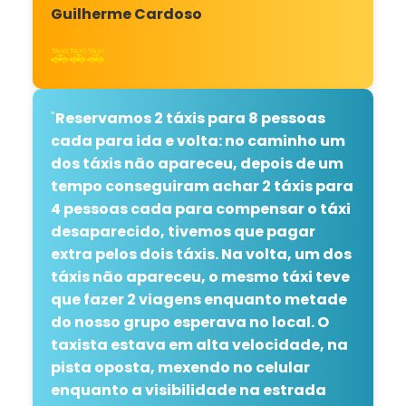
Guilherme Cardoso
🚕🚕🚕
"
Reservamos 2 táxis para 8 pessoas
cada para ida e volta: no caminho um
dos táxis não apareceu, depois de um
tempo conseguiram achar 2 táxis para
4 pessoas cada para compensar o táxi
desaparecido, tivemos que pagar
extra pelos dois táxis. Na volta, um dos
táxis não apareceu, o mesmo táxi teve
que fazer 2 viagens enquanto metade
do nosso grupo esperava no local. O
taxista estava em alta velocidade, na
pista oposta, mexendo no celular
enquanto a visibilidade na estrada