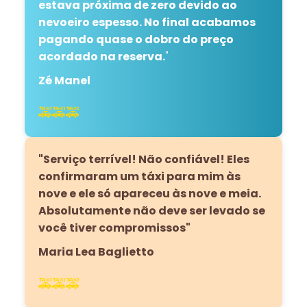
estava próxima de zero devido ao
nevoeiro espesso. No final acabamos
pagando quase o dobro do preço
acordado na reserva.
"
Zé Manel
🚕🚕🚕
"Serviço terrível! Não confiável! Eles
confirmaram um táxi para mim às
nove e ele só apareceu às nove e meia.
Absolutamente não deve ser levado se
você tiver compromissos"
Maria Lea Baglietto
🚕🚕🚕