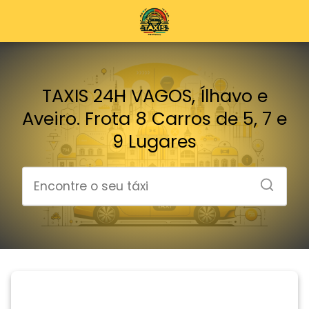
TAXIS 24H VAGOS, Ílhavo e
Aveiro. Frota 8 Carros de 5, 7 e
9 Lugares