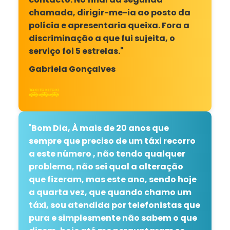
chamada, dirigir-me-ia ao posto da
polícia e apresentaria queixa. Fora a
discriminação a que fui sujeita, o
serviço foi 5 estrelas."
Gabriela Gonçalves
🚕🚕🚕
"
Bom Dia, À mais de 20 anos que
sempre que preciso de um táxi recorro
a este número , não tendo qualquer
problema, não sei qual a alteração
que fizeram, mas este ano, sendo hoje
a quarta vez, que quando chamo um
táxi, sou atendida por telefonistas que
pura e simplesmente não sabem o que