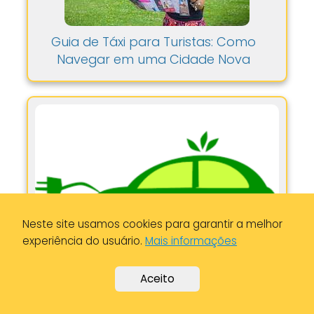
Guia de Táxi para Turistas: Como
Navegar em uma Cidade Nova
Neste site usamos cookies para garantir a melhor
experiência do usuário.
Mais informações
Aceito
O Impacto Ambiental dos Táxis e
Como Escolher Opções Mais