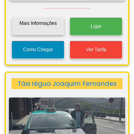
Mais Informações
Ligar
Como Chegar
Ver Tarifa
Táxi régua Joaquim Fernandes