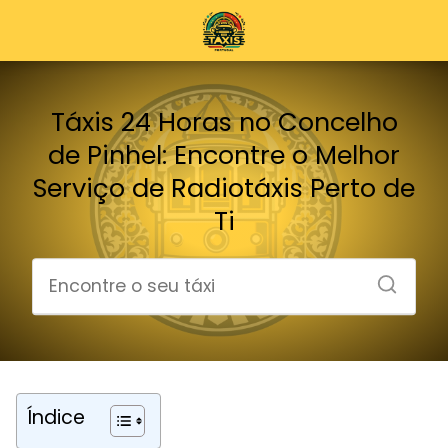
Táxis 24 Horas no Concelho
de Pinhel: Encontre o Melhor
Serviço de Radiotáxis Perto de
Ti
Índice