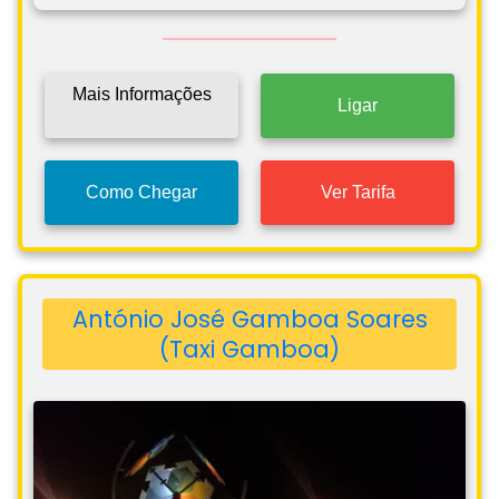
Mais Informações
Ligar
Como Chegar
Ver Tarifa
António José Gamboa Soares
(Taxi Gamboa)