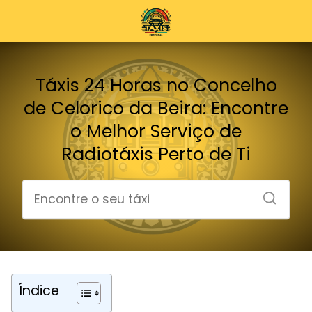
Táxis 24 Horas no Concelho
de Celorico da Beira: Encontre
o Melhor Serviço de
Radiotáxis Perto de Ti
Índice